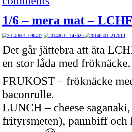
comments
1/6 – mera mat – LCH
Det går jättebra att äta LC
en stor låda med fröknäcke.
FRUKOST – fröknäcke med s
baconrulle.
LUNCH – cheese saganaki, d
frityrsmeten), pannbiff och 