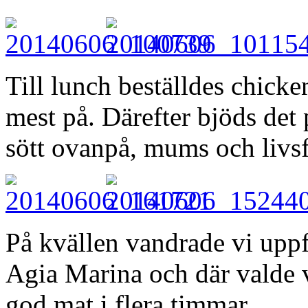
Till lunch beställdes chicke
mest på. Därefter bjöds det
sött ovanpå, mums och livsf
På kvällen vandrade vi uppf
Agia Marina och där valde v
god mat i flera timmar.