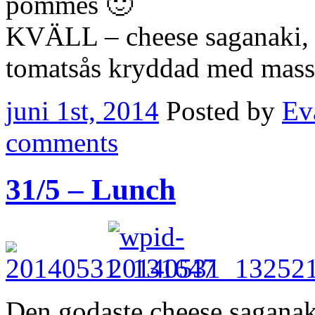
pommes 🙂
KVÄLL – cheese saganaki, m
tomatsås kryddad med masso
juni 1st, 2014
Posted by
Ev
comments
31/5 – Lunch
Den godaste cheese saganaki